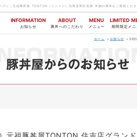
ドオープン｜元祖豚丼屋 TONTON（トントン）北海道帯広名物 本物の豚丼をご賞味くだ
INFORMATION
ABOUT
MENU
LIMITED 
お知らせ
豚丼へのこだわり
メニュー
期間限定メニ
ホーム
お知らせ
20
金）元祖豚丼屋TONTON 住吉店グラン