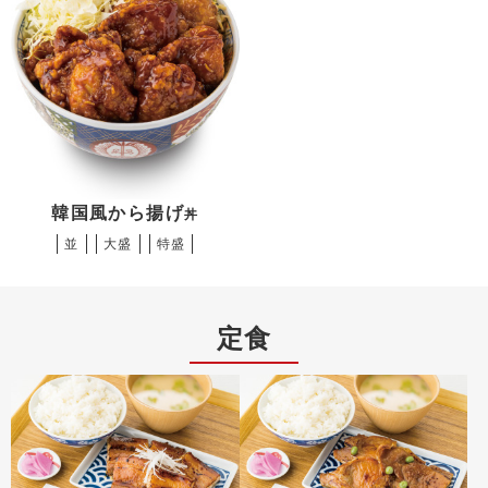
韓国風から揚げ
丼
並
大盛
特盛
定食