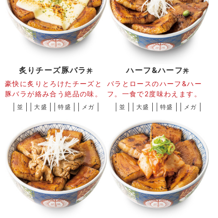
炙りチーズ豚バラ
ハーフ&ハーフ
丼
丼
豪快に炙りとろけたチーズと
バラとロースのハーフ&ハー
豚バラが絡み合う絶品の味。
フ。一食で2度味わえます。
並
大盛
特盛
メガ
並
大盛
特盛
メガ