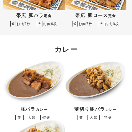
帯広 豚バラ
帯広 豚ロース
定食
定食
並
お肉7枚
大
お肉9枚
並
お肉7枚
大
お肉9枚
カレー
豚バラ
薄切り豚バラ
カレー
カレー
並
大盛
特盛
並
大盛
特盛