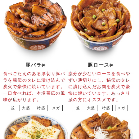
豚バラ
豚ロース
丼
丼
食べごたえのある厚切り豚パ
脂分が少ないロースを食べや
ラを秘伝のタレに漬け込んで
ずい薄切りにし、秘伝のタレ
炭火で豪快に焼いています。
に漬け込んだお肉を炭火で豪
一口食べれば、本場帯広の風
快に焼いています。あっさり
味が広がります。
派の方にオススメです。
並
大盛
特盛
メガ
並
大盛
特盛
メガ