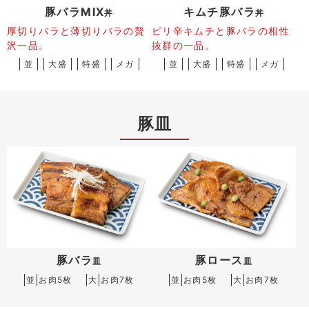
豚バラMIX
キムチ豚バラ
丼
丼
厚切りバラと薄切りバラの贅
ピリ辛キムチと豚バラの相性
沢一品。
抜群の一品。
並
大盛
特盛
メガ
並
大盛
特盛
メガ
豚皿
豚バラ
豚ロース
皿
皿
並
お肉5枚
大
お肉7枚
並
お肉5枚
大
お肉7枚