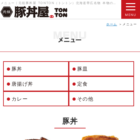
メニュー｜元祖豚丼屋 TONTON（トントン）北海道帯広名物 本物の豚丼をご賞味ください。
MENU
ホーム
メニュー
豚丼
豚皿
唐揚げ丼
定食
カレー
その他
豚丼