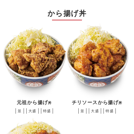
から揚げ丼
元祖から揚げ
チリソースから揚げ
丼
丼
並
大盛
特盛
並
大盛
特盛