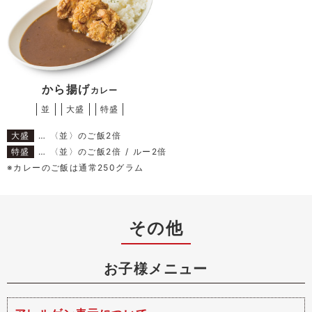
から揚げ
カレー
並
大盛
特盛
大盛
… 〈並〉のご飯2倍
特盛
… 〈並〉のご飯2倍 / ルー2倍
※カレーのご飯は通常250グラム
その他
お子様メニュー