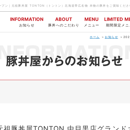
ドオープン｜元祖豚丼屋 TONTON（トントン）北海道帯広名物 本物の豚丼をご賞味くださ
INFORMATION
ABOUT
MENU
LIMITED 
お知らせ
豚丼へのこだわり
メニュー
期間限定メニ
ホーム
お知らせ
20
月)元祖豚丼屋TONTON 中目黒店グラン