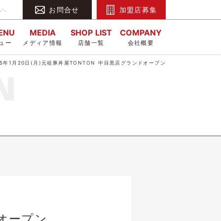
お問合せ
加盟店募集
い。
MENU
MEDIA
SHOP LIST
COMPANY
ュー
メディア情報
店舗一覧
会社概要
25年1月20日(月)元祖豚丼屋TONTON 中目黒店グランドオープン
ドオープン