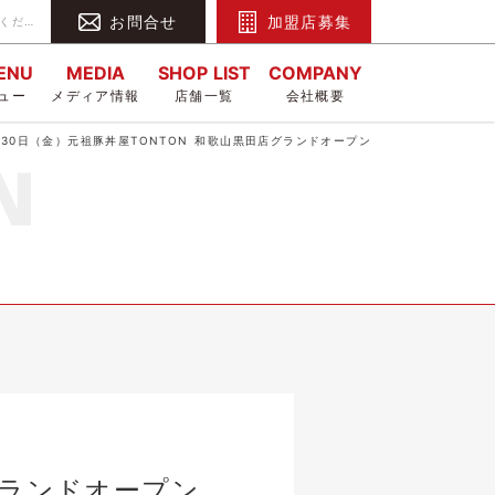
お問合せ
加盟店募集
2023年6月30日（金）元祖豚丼屋TONTON 和歌山黒田店グランドオープン｜元祖豚丼屋 TONTON（トントン）北海道帯広名物 本物の豚丼をご賞味ください。
MENU
MEDIA
SHOP LIST
COMPANY
ュー
メディア情報
店舗一覧
会社概要
6月30日（金）元祖豚丼屋TONTON 和歌山黒田店グランドオープン
店グランドオープン