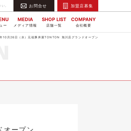
お問合せ
加盟店募集
さい。
MENU
MEDIA
SHOP LIST
COMPANY
ュー
メディア情報
店舗一覧
会社概要
2年10月26日（水）元祖豚丼屋TONTON 旭川店グランドオープン
ンドオープン