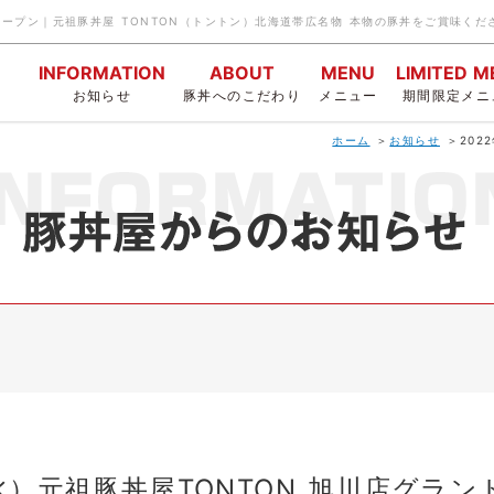
ンドオープン｜元祖豚丼屋 TONTON（トントン）北海道帯広名物 本物の豚丼をご賞味くだ
INFORMATION
ABOUT
MENU
LIMITED 
お知らせ
豚丼へのこだわり
メニュー
期間限定メニ
ホーム
お知らせ
202
（水）元祖豚丼屋TONTON 旭川店グラ